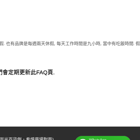
 也有品牌是每週兩天休假, 每天工作時間是九小時, 當中有吃飯時間. 假
們會定期更新此FAQ頁.
 (崇光百貨側，希慎廣場對面)