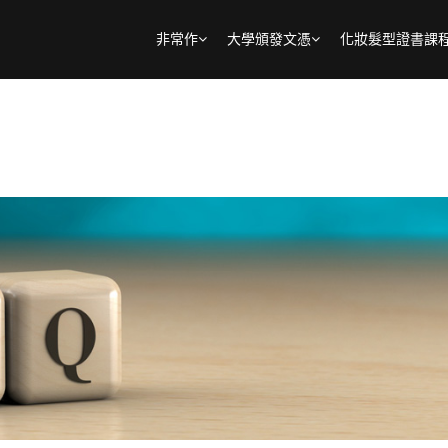
非常作
大學頒發文憑
化妝髮型證書課