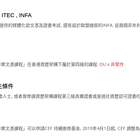
TEC , INFA
提供的媒體化妝文憑及證書考試, 還有設於歐盟總部的INFA. 這兩個非牟
化妝學專業文憑課程」在香港資歷架構下屬於第四級的課程.
OU x 非常作
生條件
1歲人士, 或者曾修讀資歷架構課程第三級具備證書或是過往資歷認可證書
專業文憑課程」可以申請CEF 持續進修基金, 2019年4月1日起, CEF 調整