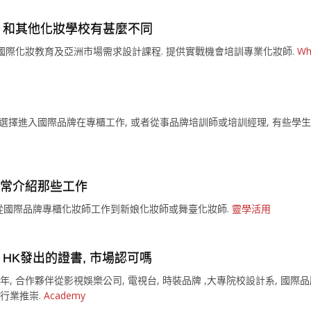
DEMY 和其他化妝學校有甚麼不同
照國際化妝教育及亞洲市場需求設計課程. 提供實戰機會培訓專業化妝師.
Wh
進入國際品牌在專櫃工作, 或者從事品牌培訓師或培訓經理, 有些學生選擇兼職
通常介紹那些工作
 從國際品牌專櫃化妝師工作到新娘化妝師或舞臺化妝師.
靈學活用
MY HK發出的證書, 市場認可嗎
香港超過20年, 合作夥伴從影視娛樂公司, 電視台, 時裝品牌 ,大專院校設計系,
到行業推崇.
Academy