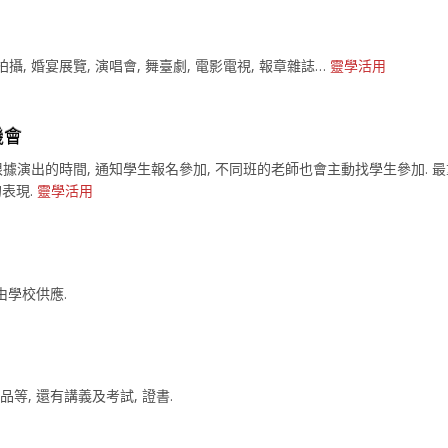
廣告拍攝, 婚宴展覽, 演唱會, 舞臺劇, 電影電視, 報章雜誌…
靈學活用
機會
 然後根據演出的時間, 通知學生報名參加, 不同班的老師也會主動找學生參加.
表現.
靈學活用
由學校供應.
等, 還有講義及考試, 證書.